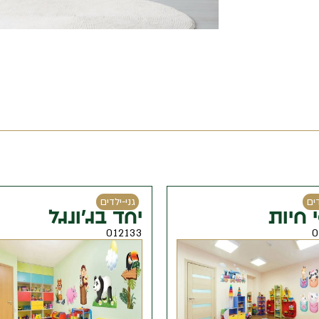
גני-ילדים
גנ
יחד בג'ונגל
ספ
131
012133