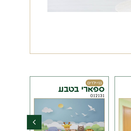
י-ילדים
גני-ילדים
ארי בטבע
בייבי פסטל
121113
012
לפרטים והזמנה